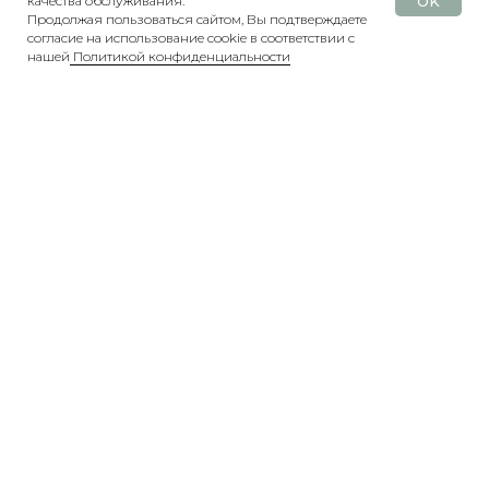
OK
качества обслуживания.
Продолжая пользоваться сайтом, Вы подтверждаете
согласие на использование cookie в соответствии с
нашей
Политикой конфиденциальности
НАЗАД
КАТАЛОГ
ПОИСК
БОНУСЫ
БЛОГ