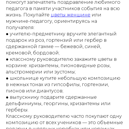
помогут запечатлеть поздравление любимого
педагога в памяти участников события на вс
ю
жизнь. Покупайте
цветы женщине
или
муж
чине-педагогу, ориентируясь на
получателя:
● учителю-предметнику вручите элегантный
подарок из роз, гортензий или гербер в
сдержанной гамме — бежевой, синей,
кремовой, бордовой;
● классному руководителю закажите цветы в
корзине: хризантемы, пионовидные розы,
альстромерии или эустомы;
● школьнице купите небольшую композицию
в нежных тонах из гипсофилы, гортензии,
пионов или диантусов;
● выпускнику подарите сдержанные
дельфиниумы, георгины, хризантемы или
герберы.
Классному руководителю часто покупают одну
композицию от всех учеников — это объемные
подарки в шляпных коробках или корзинах,