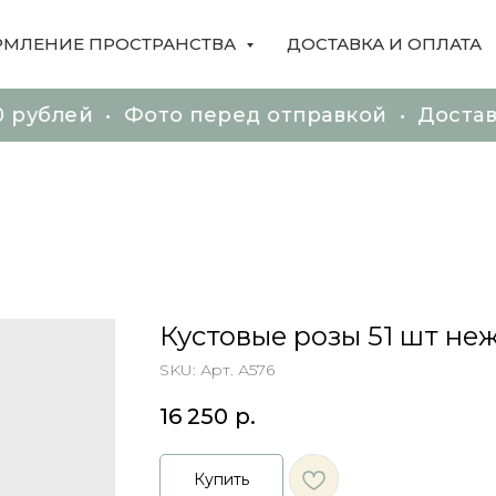
МЛЕНИЕ ПРОСТРАНСТВА
ДОСТАВКА И ОПЛАТА
й • Фото перед отправкой • Доставка по М
й • Фото перед отправкой • Доставка по М
Кустовые розы 51 шт не
SKU:
Арт. А576
16 250
р.
Купить