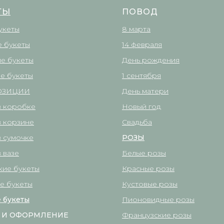
ТЫ
ПОВОД
укеты
8 марта
 букеты
14 февраля
е букеты
День рождения
е букеты
1 сентября
ОЗИЦИИ
День матери
в коробке
Новый год
в корзине
Свадьба
в сумочке
РОЗЫ
 вазе
Белые розы
кие букеты
Красные розы
е букеты
Кустовые розы
 букеты
Пионовидные розы
 И ОФОРМЛЕНИЕ
Французские розы