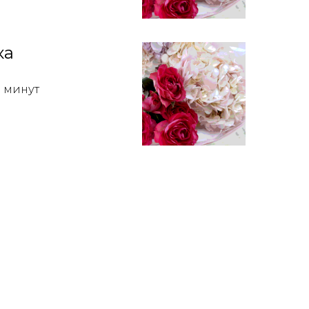
ка
0 минут