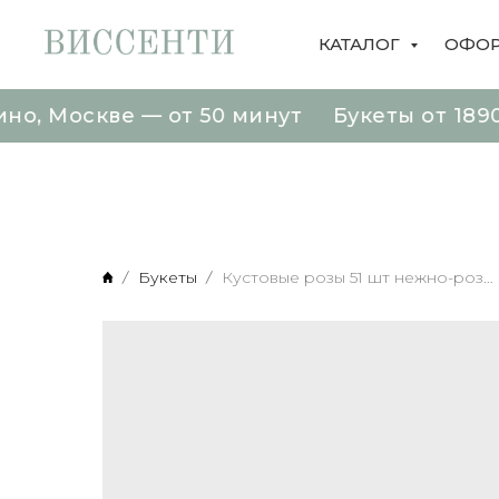
КАТАЛОГ
ОФОР
скве — от 50 минут Букеты от 1890 рубле
скве — от 50 минут Букеты от 1890 рубле
Букеты
Кустовые розы 51 шт нежно-розового цвета