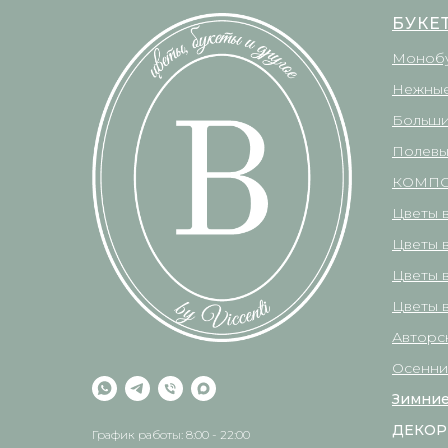
БУКЕ
Моноб
Нежные
Больши
Полевы
КОМП
Цветы 
Цветы 
Цветы 
Цветы в
Авторс
Осенни
Зимние
ДЕКОР
График работы: 8:00 - 22:00