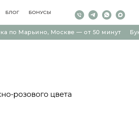
БЛОГ
БОНУСЫ
арьино, Москве — от 50 минут Букеты от 
арьино, Москве — от 50 минут Букеты от 
жно-розового цвета