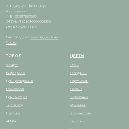
ИП Чубуков Владимир
Анатольевич
ИНН 550617893695
ОГРНИП 323080000005330
ОКПО 2021239926
Сайт создан в
веб-студии Яны
Слово
ПОВОД
ЦВЕТЫ
8 марта
Розы
14 февраля
Гвоздики
День рождения
Гортензии
1 сентября
Пионы
День матери
Тюльпаны
Новый год
Ромашки
Свадьба
Хризантемы
РОЗЫ
Эустома