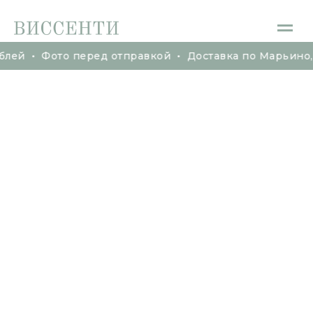
лей • Фото перед отправкой • Доставка по Марьино, М
лей • Фото перед отправкой • Доставка по Марьино, 