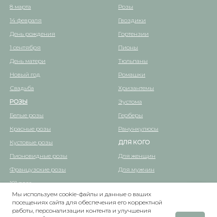
8 марта
Розы
14 февраля
Гвоздики
День рождения
Гортензии
1 сентября
Пионы
День матери
Тюльпаны
Новый год
Ромашки
Свадьба
Хризантемы
РОЗЫ
Эустома
Белые розы
Герберы
Красные розы
Ранункулюсы
Кустовые розы
ДЛЯ КОГО
Пионовидные розы
Для женщин
Французские розы
Для мужчин
101 роза
Мы используем cookie-файлы и данные о ваших
ВАЗЫ
посещениях сайта для обеспечения его корректной
Написать
работы, персонализации контента и улучшения