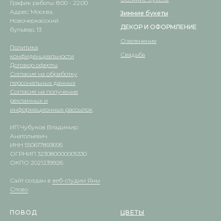
График работы: 8:00 - 22:00
Адрес: Москва,
Зимние букеты
Новочеркасский
ДЕКОР И ОФОРМЛЕНИЕ
бульвар, 13
Озеленение
Политика
Свадьба
конфиденциальности
Договор оферты
Согласие на обработку
персональных данных
Согласие на получение
рекламных и
информационных рассылок
ИП Чубуков Владимир
Анатольевич
ИНН 550617893695
ОГРНИП 323080000005330
ОКПО 2021239926
Сайт создан в
веб-студии Яны
Слово
ПОВОД
ЦВЕТЫ