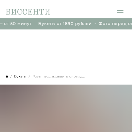
т 50 минут Букеты от 1890 рублей • Фото перед отпр
т 50 минут Букеты от 1890 рублей • Фото перед отпр
Букеты
Розы персиковые пионовидные с эвкалиптом