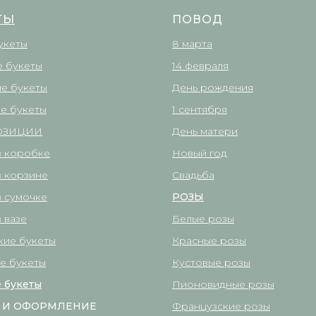
ТЫ
ПОВОД
укеты
8 марта
 букеты
14 февраля
е букеты
День рождения
е букеты
1 сентября
ОЗИЦИИ
День матери
в коробке
Новый год
в корзине
Свадьба
в сумочке
РОЗЫ
 вазе
Белые розы
кие букеты
Красные розы
е букеты
Кустовые розы
 букеты
Пионовидные розы
 И ОФОРМЛЕНИЕ
Французские розы