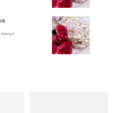
ка
0 минут