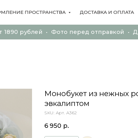
МЛЕНИЕ ПРОСТРАНСТВА
ДОСТАВКА И ОПЛАТА
блей • Фото перед отправкой • Доставка 
блей • Фото перед отправкой • Доставка 
Монобукет из нежных роз
эвкалиптом
SKU:
Арт. А362
6 950
р.