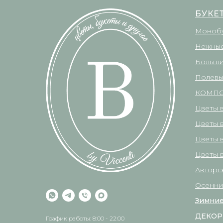
БУКЕ
Моноб
Нежные
Больши
Полевы
КОМП
Цветы 
Цветы 
Цветы 
Цветы в
Авторс
Осенни
Зимние
ДЕКОР
График работы: 8:00 - 22:00