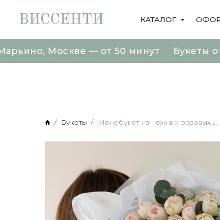
КАТАЛОГ
ОФОР
, Москве — от 50 минут Букеты от 1890 ру
, Москве — от 50 минут Букеты от 1890 ру
Букеты
Монобукет из нежных розовых кустовых роз 11 шт с эвкалиптом