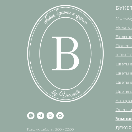
БУКЕ
Моноб
Нежные
Больши
Полевы
КОМП
Цветы 
Цветы 
Цветы 
Цветы в
Авторс
Осенни
Зимние
ДЕКОР
График работы: 8:00 - 22:00