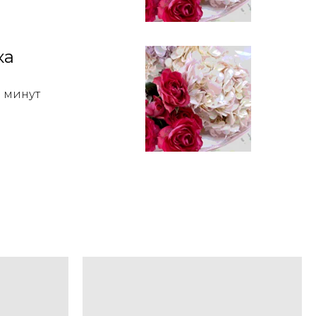
ка
0 минут