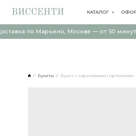
КАТАЛОГ
ОФОР
 по Марьино, Москве — от 50 минут Букет
 по Марьино, Москве — от 50 минут Букет
Букеты
Букет с сиреневыми гортензиями и кустовой пионовидной розой