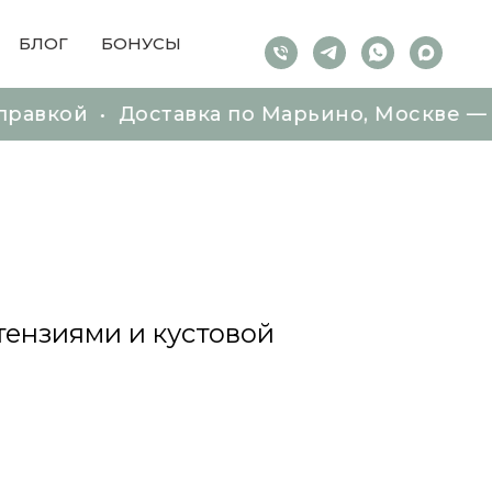
БЛОГ
БОНУСЫ
• Доставка по Марьино, Москве — от 50 м
• Доставка по Марьино, Москве — от 50 м
тензиями и кустовой