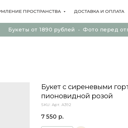
МЛЕНИЕ ПРОСТРАНСТВА
ДОСТАВКА И ОПЛАТА
ы от 1890 рублей • Фото перед отправкой 
ы от 1890 рублей • Фото перед отправкой 
Букет с сиреневыми гор
пионовидной розой
SKU:
Арт. А392
7 550
р.