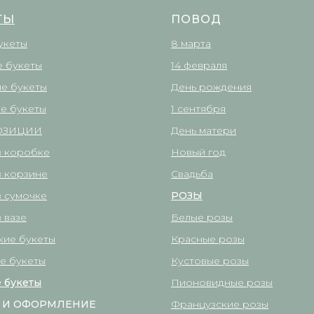
ТЫ
ПОВОД
укеты
8 марта
 букеты
14 февраля
е букеты
День рождения
е букеты
1 сентября
ОЗИЦИИ
День матери
в коробке
Новый год
в корзине
Свадьба
в сумочке
РОЗЫ
 вазе
Белые розы
кие букеты
Красные розы
е букеты
Кустовые розы
 букеты
Пионовидные розы
 И ОФОРМЛЕНИЕ
Французские розы