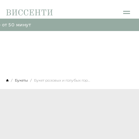
0 минут
0 минут
Букеты
Букет розовых и голубых гортензий