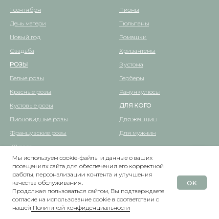
1 сентября
Пионы
День матери
Тюльпаны
Новый год
Ромашки
Свадьба
Хризантемы
РОЗЫ
Эустома
Белые розы
Герберы
Красные розы
Ранункулюсы
Кустовые розы
ДЛЯ КОГО
Пионовидные розы
Для женщин
Французские розы
Для мужчин
101 роза
Мы используем cookie-файлы и данные о ваших
ВАЗЫ
посещениях сайта для обеспечения его корректной
Написать
работы, персонализации контента и улучшения
OK
качества обслуживания.
Продолжая пользоваться сайтом, Вы подтверждаете
согласие на использование cookie в соответствии с
нашей
Политикой конфиденциальности
НАЗАД
КАТАЛОГ
ПОИСК
БОНУСЫ
БЛОГ