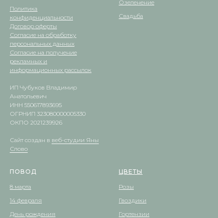
Озеленение
Политика
Свадьба
конфиденциальности
Договор оферты
Согласие на обработку
персональных данных
Согласие на получение
рекламных и
информационных рассылок
ИП Чубуков Владимир
Анатольевич
ИНН 550617893695
ОГРНИП 323080000005330
ОКПО 2021239926
Сайт создан в
веб-студии Яны
Слово
ПОВОД
ЦВЕТЫ
8 марта
Розы
14 февраля
Гвоздики
День рождения
Гортензии