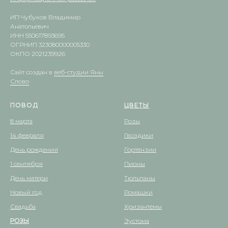
ИП Чубуков Владимир
Анатольевич
ИНН 550617893695
ОГРНИП 323080000005330
ОКПО 2021239926
Сайт создан в
веб-студии Яны
Слово
ПОВОД
ЦВЕТЫ
8 марта
Розы
14 февраля
Гвоздики
День рождения
Гортензии
1 сентября
Пионы
День матери
Тюльпаны
Новый год
Ромашки
Свадьба
Хризантемы
РОЗЫ
Эустома