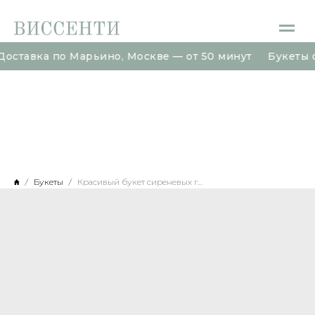
авка по Марьино, Москве — от 50 минут Букеты от 18
авка по Марьино, Москве — от 50 минут Букеты от 18
Букеты
Красивый букет сиреневых гортензий