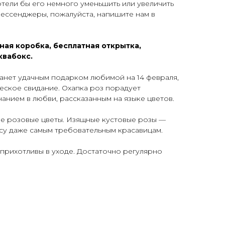
хотели бы его немного уменьшить или увеличить
мессенджеры, пожалуйста, напишите нам в
ная коробка, бесплатная открытка,
квабокс.
анет удачным подарком любимой на 14 февраля,
еское свидание. Охапка роз порадует
анием в любви, рассказанным на языке цветов.
ие розовые цветы. Изящные кустовые розы —
усу даже самым требовательным красавицам.
еприхотливы в уходе. Достаточно регулярно