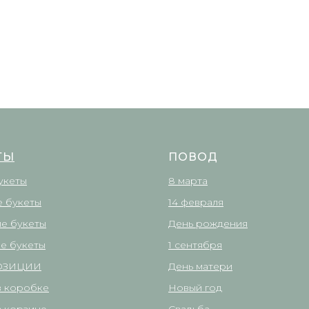
ТЫ
ПОВОД
укеты
8 марта
 букеты
14 февраля
е букеты
День рождения
е букеты
1 сентября
ОЗИЦИИ
День матери
в коробке
Новый год