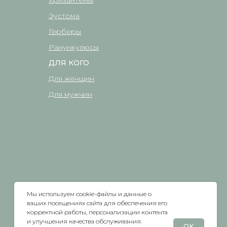
Хризантемы
Эустома
Герберы
Ранункулюсы
ДЛЯ КОГО
Для женщин
Для мужчин
Мы используем cookie-файлы и данные о
ваших посещениях сайта для обеспечения его
корректной работы, персонализации контента
и улучшения качества обслуживания.
OK