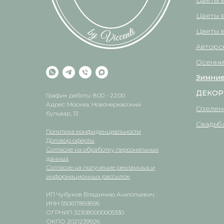
Цветы 
Цветы 
Цветы в
Авторс
Осенни
Зимние
ДЕКОР
График работы: 8:00 - 22:00
Адрес: Москва, Новочеркасский
Озелен
бульвар, 13
Свадьб
Политика конфиденциальности
Договор оферты
Согласие на обработку персональных
данных
Согласие на получение рекламных и
информационных рассылок
ИП Чубуков Владимир Анатольевич
ИНН 550617893695
ОГРНИП 323080000005330
ОКПО 2021239926