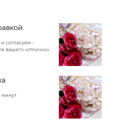
равкой
и согласуем -
ле вашего «отлично»
ка
0 минут