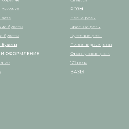
в корзине
Свадьба
в сумочке
РОЗЫ
 вазе
Белые розы
кие букеты
Красные розы
е букеты
Кустовые розы
 букеты
Пионовидные розы
 И ОФОРМЛЕНИЕ
Французские розы
ение
101 роза
а
ВАЗЫ