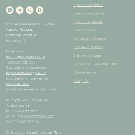
Цветы в коробке
Цветы в корзине
Цветы в сумочке
График работы: 8:00 - 22:00
Адрес: Москва,
Цветы в вазе
Новочеркасский
Авторские букеты
бульвар, 13
Осенние букеты
Политика
Зимние букеты
конфиденциальности
Договор оферты
ДЕКОР И ОФОРМЛЕНИЕ
Согласие на обработку
Озеленение
персональных данных
Согласие на получение
Свадьба
рекламных и
информационных рассылок
ИП Чубуков Владимир
Анатольевич
ИНН 550617893695
ОГРНИП 323080000005330
ОКПО 2021239926
Сайт создан в
веб-студии Яны