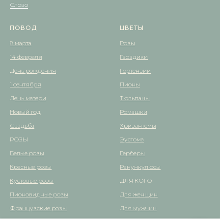
Слово
ПОВОД
ЦВЕТЫ
8 марта
Розы
14 февраля
Гвоздики
День рождения
Гортензии
1 сентября
Пионы
День матери
Тюльпаны
Новый год
Ромашки
Свадьба
Хризантемы
РОЗЫ
Эустома
Белые розы
Герберы
Красные розы
Ранункулюсы
Кустовые розы
ДЛЯ КОГО
Пионовидные розы
Для женщин
Французские розы
Для мужчин