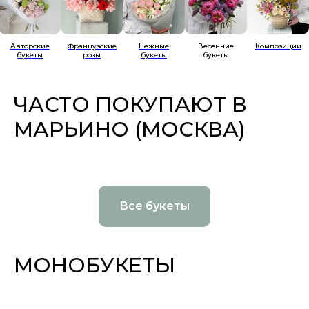
Авторские
Французские
Нежные
Весенние
Композиции
букеты
розы
букеты
букеты
ЧАСТО ПОКУПАЮТ В
МАРЬИНО (МОСКВА)
Все букеты
МОНОБУКЕТЫ