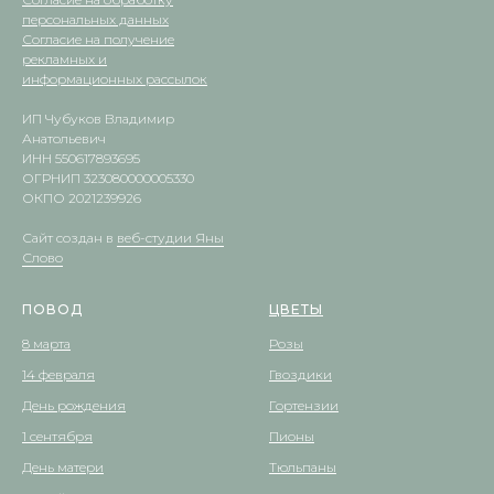
персональных данных
Согласие на получение
рекламных и
информационных рассылок
ИП Чубуков Владимир
Анатольевич
ИНН 550617893695
ОГРНИП 323080000005330
ОКПО 2021239926
Сайт создан в
веб-студии Яны
Слово
ПОВОД
ЦВЕТЫ
8 марта
Розы
14 февраля
Гвоздики
День рождения
Гортензии
1 сентября
Пионы
День матери
Тюльпаны