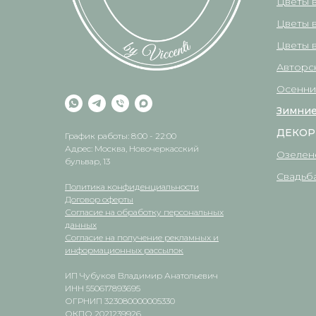
Цветы 
Цветы 
Цветы в
Авторс
Осенни
Зимние
ДЕКОР
График работы: 8:00 - 22:00
Адрес: Москва, Новочеркасский
Озелен
бульвар, 13
Свадьб
Политика конфиденциальности
Договор оферты
Согласие на обработку персональных
данных
Согласие на получение рекламных и
информационных рассылок
ИП Чубуков Владимир Анатольевич
ИНН 550617893695
ОГРНИП 323080000005330
ОКПО 2021239926