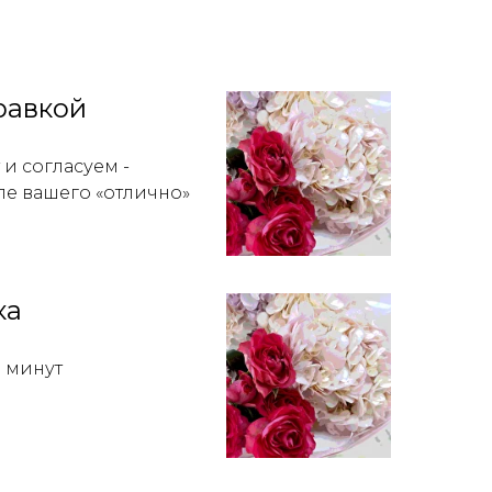
равкой
и согласуем -
ле вашего «отлично»
ка
0 минут