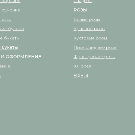
в корзине
Свадьба
в сумочке
РОЗЫ
 вазе
Белые розы
кие букеты
Красные розы
е букеты
Кустовые розы
 букеты
Пионовидные розы
 И ОФОРМЛЕНИЕ
Французские розы
ение
101 роза
а
ВАЗЫ