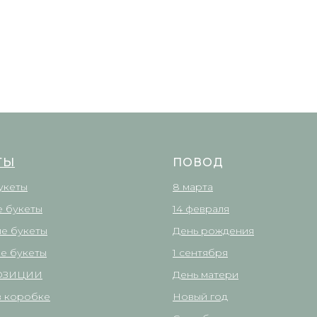
ТЫ
ПОВОД
укеты
8 марта
 букеты
14 февраля
е букеты
День рождения
е букеты
1 сентября
ОЗИЦИИ
День матери
в коробке
Новый год